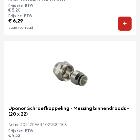
Prijs excl. BTW
€ 5,20
Prijs incl. BTW
€ 6,29
Lage voorraad
Uponor Schroefkoppeling - Messing binnendraads -
(20 x 22)
Art.nr. 305520
EAN 4021598116818
Prijs excl. BTW
€ 9,32