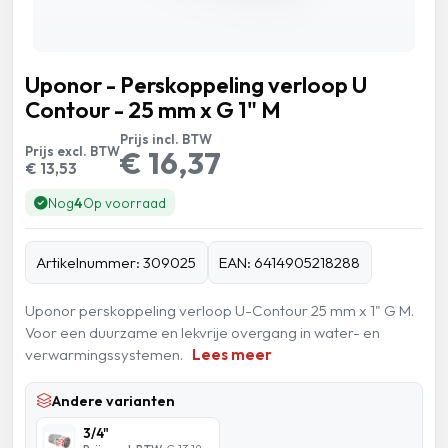
Uponor - Perskoppeling verloop U
Contour - 25 mm x G 1" M
Prijs incl. BTW
Prijs excl. BTW
€ 16,37
€ 13,53
Nog
4
Op voorraad
Artikelnummer: 309025
EAN: 6414905218288
Uponor perskoppeling verloop U-Contour 25 mm x 1" G M.
Voor een duurzame en lekvrije overgang in water- en
verwarmingssystemen.
Lees meer
Andere varianten
3/4"