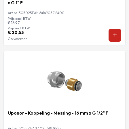
x G 1" F
Art.nr. 305025
EAN 6414905218400
Prijs excl. BTW
€ 16,97
Prijs incl. BTW
€ 20,53
Op voorraad
Uponor - Koppeling - Messing - 16 mm x G 1/2" F
Art.nr. 305516
EAN 4021598119635