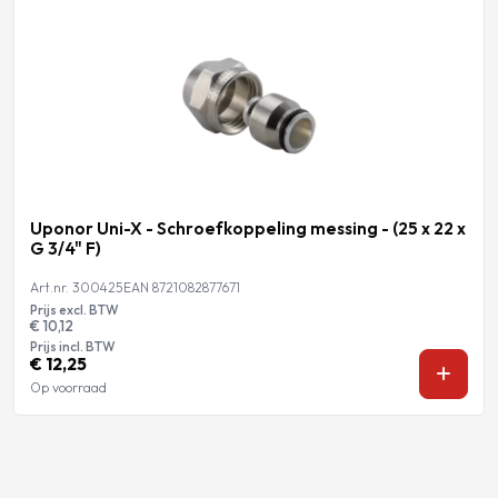
Uponor Uni-X - Schroefkoppeling messing - (25 x 22 x
G 3/4" F)
Art.nr. 300425
EAN 8721082877671
Prijs excl. BTW
€ 10,12
Prijs incl. BTW
€ 12,25
Op voorraad