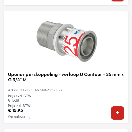
Uponor perskoppeling - verloop U Contour - 25 mm x
G 3/4" M
Art.nr. 308025
EAN 6414905218271
Prijs excl. BTW
€ 13,18
Prijs incl. BTW
€ 15,95
Op nalevering