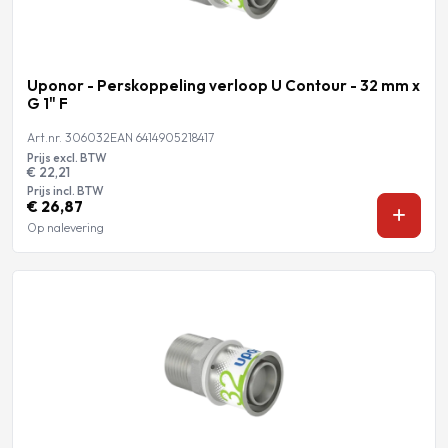
Uponor - Perskoppeling verloop U Contour - 32 mm x
G 1" F
Art.nr. 306032
EAN 6414905218417
Prijs excl. BTW
€ 22,21
Prijs incl. BTW
€ 26,87
Op nalevering