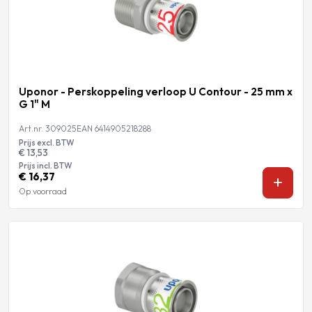
Uponor - Perskoppeling verloop U Contour - 25 mm x
G 1" M
Art.nr. 309025
EAN 6414905218288
Prijs excl. BTW
€ 13,53
Prijs incl. BTW
€ 16,37
Op voorraad