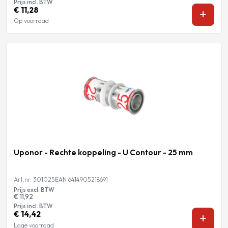
Prijs incl. BTW
€ 11,28
Op voorraad
Uponor - Rechte koppeling - U Contour - 25 mm
Art.nr. 301025
EAN 6414905218691
Prijs excl. BTW
€ 11,92
Prijs incl. BTW
€ 14,42
Lage voorraad