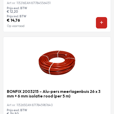
Art.nr. 113216
EAN 8717845564131
Prijs excl. BTW
€ 12,20
Prijs incl. BTW
€ 14,76
Op voorraad
BONFIX 2003215 – Alu-pers meerlagenbuis 26 x 3
mm + 6 mm isolatie rood (per 5 m)
Art.nr. 113265
EAN 8717845987640
Prijs excl. BTW
€ 34,50