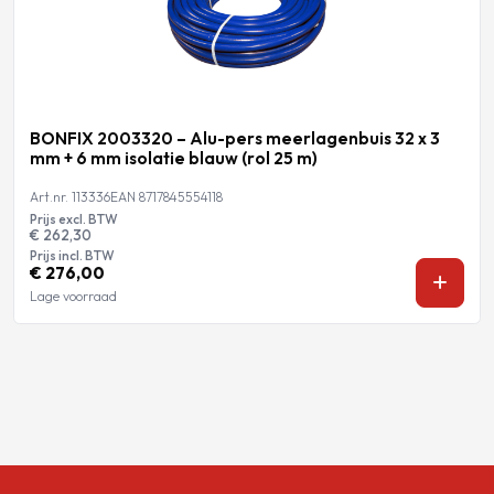
BONFIX 2003320 – Alu-pers meerlagenbuis 32 x 3
mm + 6 mm isolatie blauw (rol 25 m)
Art.nr. 113336
EAN 8717845554118
Prijs excl. BTW
€ 262,30
Prijs incl. BTW
€ 276,00
Lage voorraad