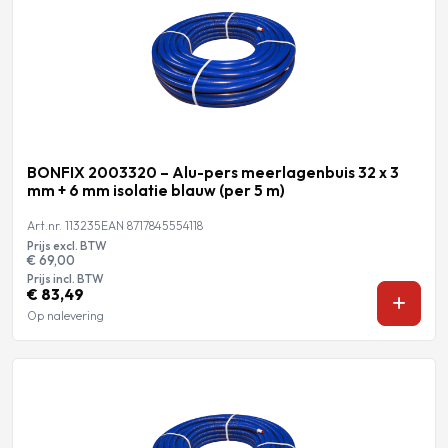
BONFIX 2003320 – Alu-pers meerlagenbuis 32 x 3
mm + 6 mm isolatie blauw (per 5 m)
Art.nr. 113235
EAN 8717845554118
Prijs excl. BTW
€ 69,00
Prijs incl. BTW
€ 83,49
Op nalevering