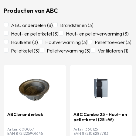
Producten van ABC
ABC onderdelen (8)
Brandstenen (3)
Hout- en pelletketel (3)
Hout- en pelletverwarming (3)
Houtketel (3)
Houtverwarming (3)
Pellet toevoer (3)
Pelletketel (3)
Pelletverwarming (3)
Ventilatoren (1)
ABC branderbak
ABC Combo 25 - Hout- en
pelletketel (25 kW)
Art.nr. 600057
Art.nr. 360125
EAN 8721225901645
EAN 8721082877831