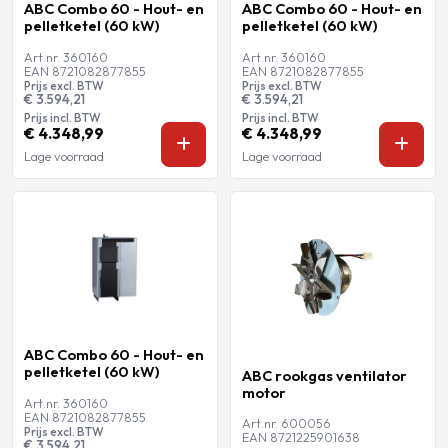
ABC Combo 60 - Hout- en
ABC Combo 60 - Hout- en
pelletketel (60 kW)
pelletketel (60 kW)
Art.nr. 360160
Art.nr. 360160
EAN 8721082877855
EAN 8721082877855
Prijs excl. BTW
Prijs excl. BTW
€ 3.594,21
€ 3.594,21
Prijs incl. BTW
Prijs incl. BTW
€ 4.348,99
€ 4.348,99
Lage voorraad
Lage voorraad
ABC Combo 60 - Hout- en
pelletketel (60 kW)
ABC rookgas ventilator
motor
Art.nr. 360160
EAN 8721082877855
Art.nr. 600056
Prijs excl. BTW
EAN 8721225901638
€ 3.594,21