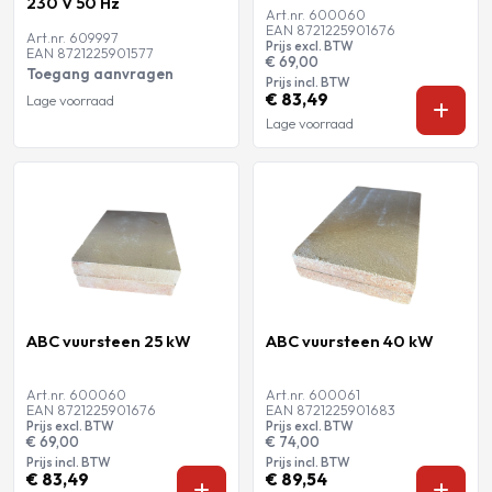
230 V 50 Hz
Art.nr. 600060
EAN 8721225901676
Art.nr. 609997
Prijs excl. BTW
EAN 8721225901577
€ 69,00
Toegang aanvragen
Prijs incl. BTW
€ 83,49
Lage voorraad
Lage voorraad
ABC vuursteen 25 kW
ABC vuursteen 40 kW
Art.nr. 600060
Art.nr. 600061
EAN 8721225901676
EAN 8721225901683
Prijs excl. BTW
Prijs excl. BTW
€ 69,00
€ 74,00
Prijs incl. BTW
Prijs incl. BTW
€ 83,49
€ 89,54