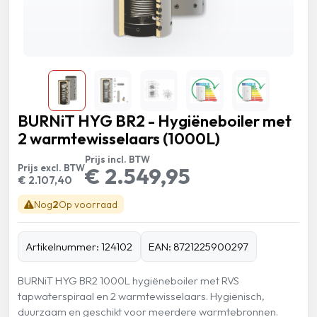
BURNiT HYG BR2 - Hygiëneboiler met
2 warmtewisselaars (1000L)
Prijs incl. BTW
Prijs excl. BTW
€ 2.549,95
€ 2.107,40
Nog
2
Op voorraad
Artikelnummer: 124102
EAN: 8721225900297
BURNiT HYG BR2 1000L hygiëneboiler met RVS
tapwaterspiraal en 2 warmtewisselaars. Hygiënisch,
duurzaam en geschikt voor meerdere warmtebronnen.