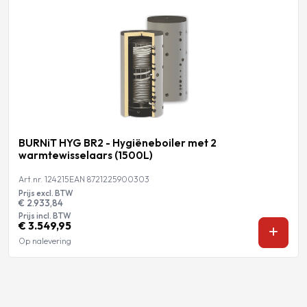
BURNiT HYG BR2 - Hygiëneboiler met 2
warmtewisselaars (1500L)
Art.nr. 124215
EAN 8721225900303
Prijs excl. BTW
€ 2.933,84
Prijs incl. BTW
€ 3.549,95
Op nalevering