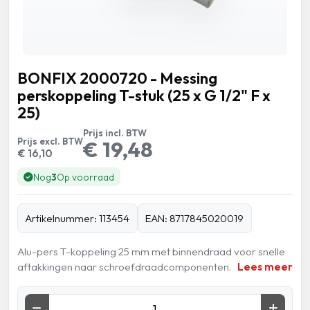
BONFIX 2000720 - Messing
perskoppeling T-stuk (25 x G 1/2" F x
25)
Prijs incl. BTW
Prijs excl. BTW
€ 19,48
€ 16,10
Nog
3
Op voorraad
Artikelnummer: 113454
EAN: 8717845020019
Alu-pers T-koppeling 25 mm met binnendraad voor snelle
aftakkingen naar schroefdraadcomponenten.
Lees meer