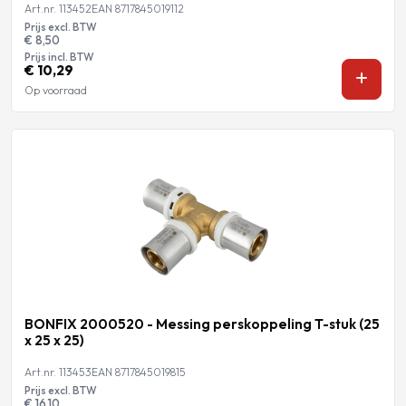
Art.nr. 113452
EAN 8717845019112
Prijs excl. BTW
€ 8,50
Prijs incl. BTW
€ 10,29
Op voorraad
BONFIX 2000520 - Messing perskoppeling T-stuk (25
x 25 x 25)
Art.nr. 113453
EAN 8717845019815
Prijs excl. BTW
€ 16,10