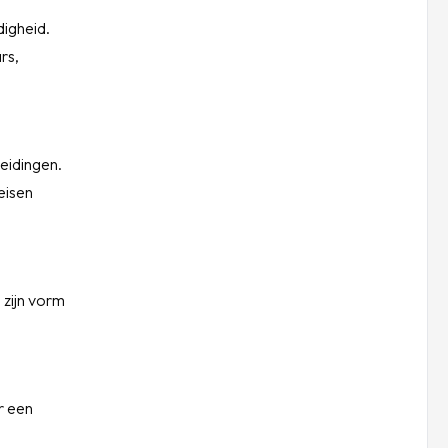
digheid.
rs,
eidingen.
eisen
 zijn vorm
r een