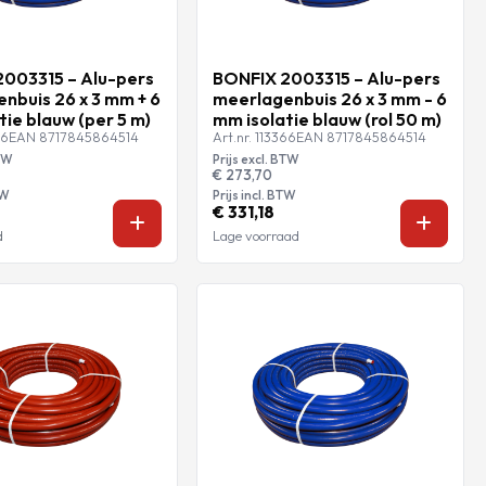
003315 – Alu-pers
BONFIX 2003315 – Alu-pers
nbuis 26 x 3 mm + 6
meerlagenbuis 26 x 3 mm - 6
tie blauw (per 5 m)
mm isolatie blauw (rol 50 m)
26
EAN 8717845864514
Art.nr. 113366
EAN 8717845864514
BTW
Prijs excl. BTW
€ 273,70
TW
Prijs incl. BTW
€ 331,18
d
Lage voorraad