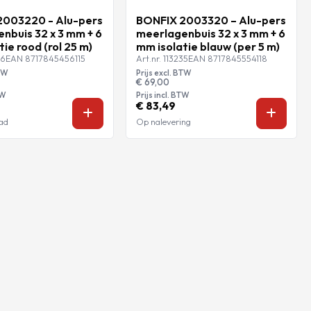
2003220 - Alu-pers
BONFIX 2003320 – Alu-pers
nbuis 32 x 3 mm + 6
meerlagenbuis 32 x 3 mm + 6
ie rood (rol 25 m)
mm isolatie blauw (per 5 m)
36
EAN 8717845456115
Art.nr. 113235
EAN 8717845554118
BTW
Prijs excl. BTW
€ 69,00
TW
Prijs incl. BTW
€ 83,49
ad
Op nalevering