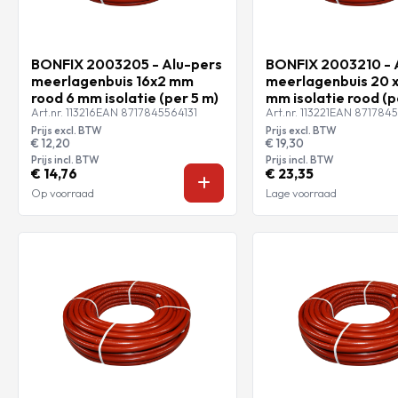
BONFIX 2003205 - Alu-pers
BONFIX 2003210 - 
meerlagenbuis 16x2 mm
meerlagenbuis 20 x
rood 6 mm isolatie (per 5 m)
mm isolatie rood (p
Art.nr. 113216
EAN 8717845564131
Art.nr. 113221
EAN 8717845
Prijs excl. BTW
Prijs excl. BTW
€ 12,20
€ 19,30
Prijs incl. BTW
Prijs incl. BTW
€ 14,76
€ 23,35
Op voorraad
Lage voorraad