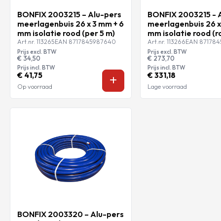
BONFIX 2003215 – Alu-pers
BONFIX 2003215 - 
meerlagenbuis 26 x 3 mm + 6
meerlagenbuis 26 x
mm isolatie rood (per 5 m)
mm isolatie rood (r
Art.nr. 113265
EAN 8717845987640
Art.nr. 113266
EAN 87178
Prijs excl. BTW
Prijs excl. BTW
€ 34,50
€ 273,70
Prijs incl. BTW
Prijs incl. BTW
€ 41,75
€ 331,18
Op voorraad
Lage voorraad
BONFIX 2003320 – Alu-pers