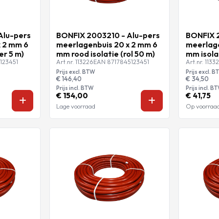
Alu-pers
BONFIX 2003210 - Alu-pers
BONFIX 2
 2 mm 6
meerlagenbuis 20 x 2 mm 6
meerlage
er 5 m)
mm rood isolatie (rol 50 m)
mm isola
123451
Art.nr. 113226
EAN 8717845123451
Art.nr. 1133
Prijs excl. BTW
Prijs excl. 
€ 146,40
€ 34,50
Prijs incl. BTW
Prijs incl. B
€ 154,00
€ 41,75
Lage voorraad
Op voorraa