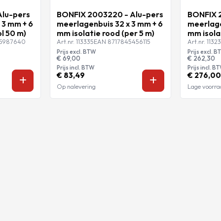
Alu-pers
BONFIX 2003220 - Alu-pers
BONFIX 
 3 mm + 6
meerlagenbuis 32 x 3 mm + 6
meerlage
ol 50 m)
mm isolatie rood (per 5 m)
mm isolat
45987640
Art.nr. 113335
EAN 8717845456115
Art.nr. 1132
Prijs excl. BTW
Prijs excl. 
€ 69,00
€ 262,30
Prijs incl. BTW
Prijs incl. B
€ 83,49
€ 276,00
Op nalevering
Lage voorra