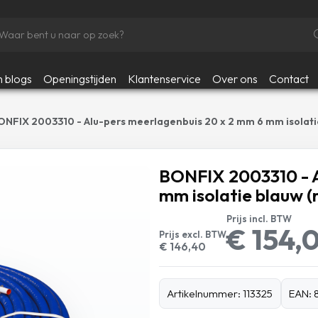
n blogs
Openingstijden
Klantenservice
Over ons
Contact
ONFIX 2003310 - Alu-pers meerlagenbuis 20 x 2 mm 6 mm isolatie
BONFIX 2003310 - A
mm isolatie blauw (
Prijs incl. BTW
€ 154,
Prijs excl. BTW
€ 146,40
Artikelnummer: 113325
EAN: 