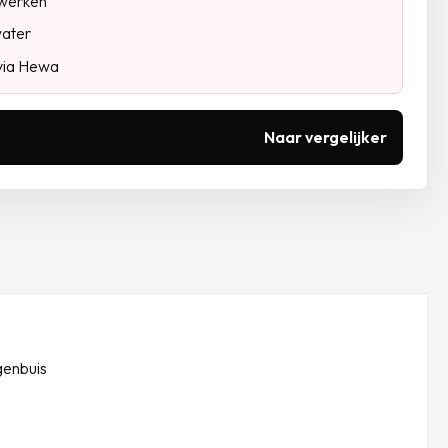
rwerken
water
via Hewa
Naar vergelijker
genbuis