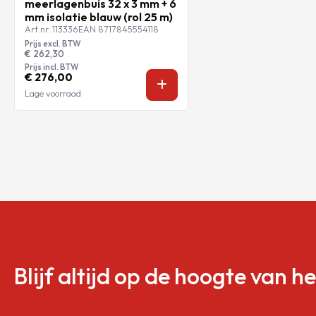
meerlagenbuis 32 x 3 mm + 6
mm isolatie blauw (rol 25 m)
Art.nr. 113336
EAN 8717845554118
Prijs excl. BTW
€ 262,30
Prijs incl. BTW
€ 276,00
Lage voorraad
Blijf altijd op de hoogte van h