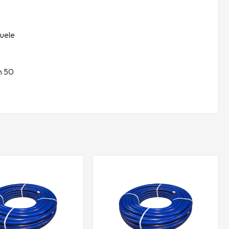
tuele
n 50