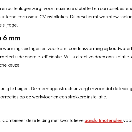
en buitenlagen zorgt voor maximale stabiliteit en corrosiebesten
 interne corrosie in CV installaties. Dit beschermt warmtewisselaa
slijtage.
an 6 mm
 verwarmingsleidingen en voorkomt condensvorming bij koudwaterl
etert u de energie-efficiëntie. Wilt u direct voldoen aan isolatie-
sche keuze.
oudig te buigen. De meerlagenstructuur zorgt ervoor dat de leiding
rrecties op de werkvloer en een strakkere installatie.
. Combineer deze leiding met kwalitatieve
aansluitmaterialen
voo