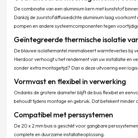
De combinatie van een aluminium kern met kunststof binnen 
Dankzij de zuurstofdiffusiedichte aluminium laag voorkomt u
pompen en andere systeemcomponenten tegen voortijdige 
Geïntegreerde thermische isolatie v
De blauwe isolatiemantel minimaliseert warmteverlies bij
Hierdoor verhoogt u het rendement van uw installatie en verb
zonder extra montagetijd? Dan is deze uitvoering een logi
Vormvast en flexibel in verwerking
Ondanks de grotere diameter blijft de buis flexibel en eenv
behoudt tijdens montage en gebruik. Dat betekent minder co
Compatibel met perssystemen
De 20 x 2 mm buis is geschikt voor gangbare perssystemen
complete en duurzame installatieoplossing.