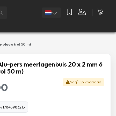
 blauw (rol 50 m)
lu-pers meerlagenbuis 20 x 2 mm 6
rol 50 m)
Nog
1
Op voorraad
00
8717845983215