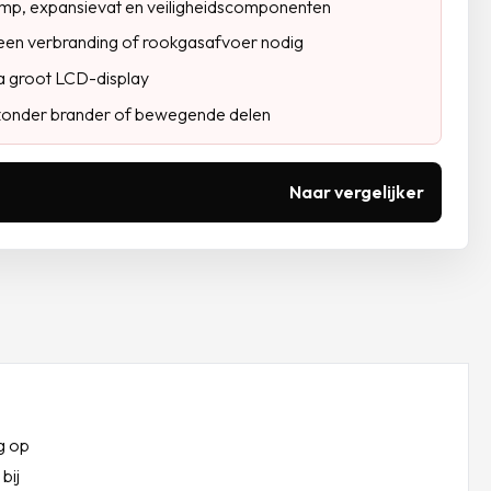
mp, expansievat en veiligheidscomponenten
: geen verbranding of rookgasafvoer nodig
ia groot LCD-display
onder brander of bewegende delen
Naar vergelijker
ng op
bij