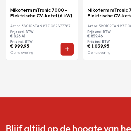
Mikoterm mTronic 7000 -
Mikoterm mTronic 
Elektrische CV-ketel (6 kW)
Elektrische CV-ket
Art.nr. 380106
EAN 8721082877787
Art.nr. 380109
EAN 87210
Prijs excl. BTW
Prijs excl. BTW
€ 826,41
€ 859,46
Prijs incl. BTW
Prijs incl. BTW
€ 999,95
€ 1.039,95
Op nalevering
Op nalevering
Blijf altijd op de hoogte van h