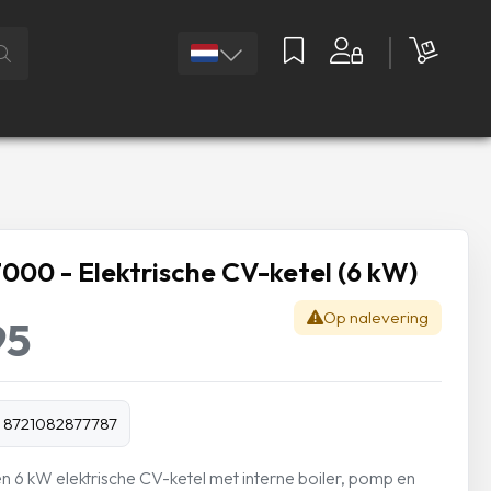
000 - Elektrische CV-ketel (6 kW)
Op nalevering
95
 8721082877787
 6 kW elektrische CV-ketel met interne boiler, pomp en