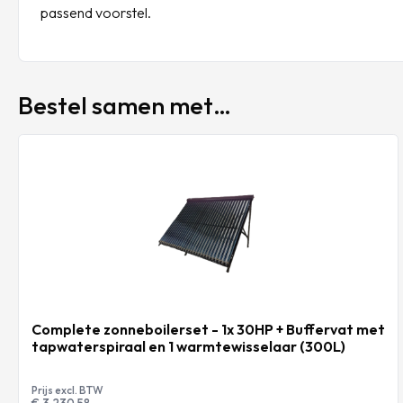
passend voorstel.
Bestel samen met…
Complete zonneboilerset - 1x 30HP + Buffervat met
tapwaterspiraal en 1 warmtewisselaar (300L)
Prijs excl. BTW
€ 3.230,58