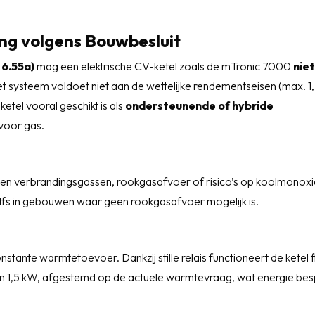
ng volgens Bouwbesluit
 6.55a)
mag een elektrische CV-ketel zoals de mTronic 7000
nie
t systeem voldoet niet aan de wettelijke rendementseisen (max. 1
ketel vooral geschikt is als
ondersteunende of hybride
 voor gas.
geen verbrandingsgassen, rookgasafvoer of risico’s op koolmonoxi
zelfs in gebouwen waar geen rookgasafvoer mogelijk is.
nstante warmtetoevoer. Dankzij stille relais functioneert de ketel flu
 1,5 kW, afgestemd op de actuele warmtevraag, wat energie bes