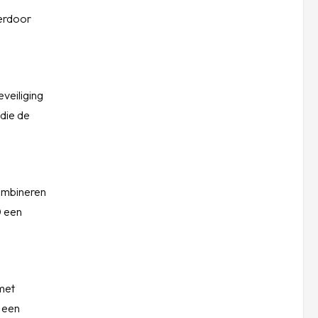
ierdoor
veiliging
 die de
combineren
0 een
 met
 een