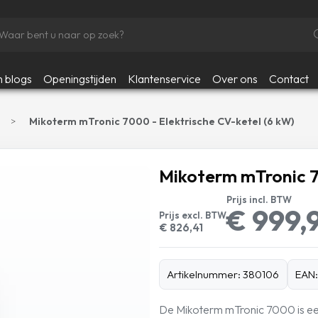
n blogs
Openingstijden
Klantenservice
Over ons
Contact
Mikoterm mTronic 7000 - Elektrische CV-ketel (6 kW)
Mikoterm mTronic 7
Prijs incl. BTW
€ 999,
Prijs excl. BTW
€ 826,41
Artikelnummer: 380106
EAN:
De Mikoterm mTronic 7000 is een