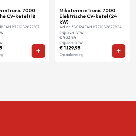
 mTronic 7000 -
Mikoterm mTronic 7000 -
che CV-ketel (18
Elektrische CV-ketel (24
kW)
18
EAN 8721082877817
Art.nr. 380124
EAN 8721082877824
BTW
Prijs excl. BTW
€ 933,84
TW
Prijs incl. BTW
5
€ 1.129,95
ng
Op nalevering