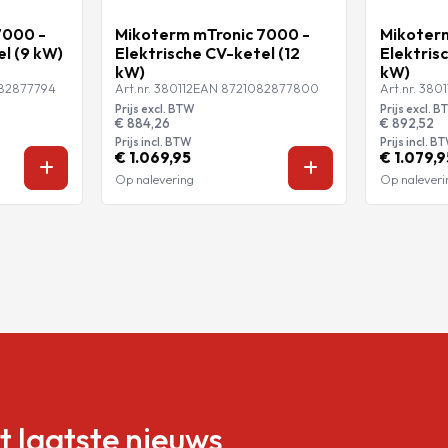
7000 -
Mikoterm mTronic 7000 -
Mikoterm
el (9 kW)
Elektrische CV-ketel (12
Elektris
kW)
kW)
82877794
Art.nr. 380112
EAN 8721082877800
Art.nr. 3801
Prijs excl. BTW
Prijs excl. 
€ 884,26
€ 892,52
Prijs incl. BTW
Prijs incl. B
€ 1.069,95
€ 1.079,9
Op nalevering
Op naleveri
et laatste nieuws