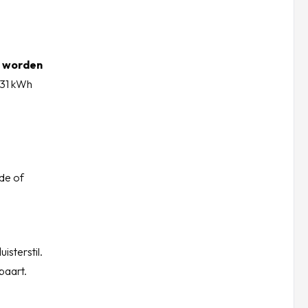
t worden
,31 kWh
de of
isterstil.
paart.