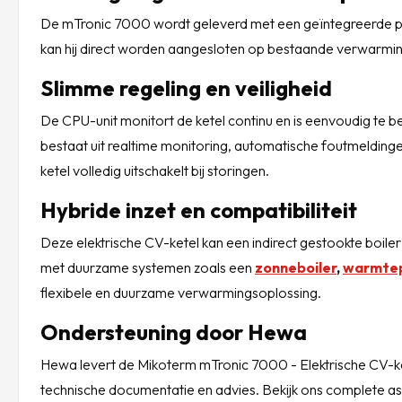
De mTronic 7000 wordt geleverd met een geïntegreerde pom
kan hij direct worden aangesloten op bestaande verwarmi
Slimme regeling en veiligheid
De CPU-unit monitort de ketel continu en is eenvoudig te 
bestaat uit realtime monitoring, automatische foutmeldinge
ketel volledig uitschakelt bij storingen.
Hybride inzet en compatibiliteit
Deze elektrische CV-ketel kan een indirect gestookte boil
met duurzame systemen zoals een
zonneboiler
,
warmte
flexibele en duurzame verwarmingsoplossing.
Ondersteuning door Hewa
Hewa levert de Mikoterm mTronic 7000 - Elektrische CV-ket
technische documentatie en advies. Bekijk ons complete a