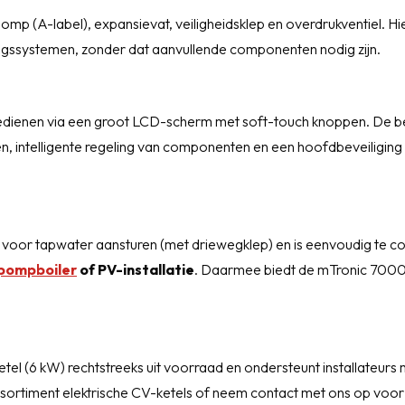
p (A-label), expansievat, veiligheidsklep en overdrukventiel. H
ngssystemen, zonder dat aanvullende componenten nodig zijn.
bedienen via een groot LCD-scherm met soft-touch knoppen. De be
n, intelligente regeling van componenten en een hoofdbeveiliging
er voor tapwater aansturen (met driewegklep) en is eenvoudig te 
pompboiler
of PV-installatie
. Daarmee biedt de mTronic 700
el (6 kW) rechtstreeks uit voorraad en ondersteunt installateurs
ssortiment
elektrische CV-ketels
of neem contact met ons op voor