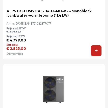
ALPS EXCLUSIVE AE-11403-MO-V2 - Monoblock
lucht/water warmtepomp (11,4 kW)
Art.nr. 390114
EAN 8721082877077
Prijs excl. BTW
€ 3.966,12
Prijs incl. BTW
€ 4.799,00
Subsidie
€ 2.825,00
Op voorraad