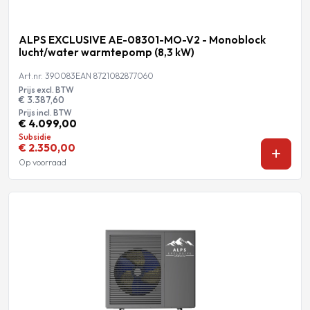
ALPS EXCLUSIVE AE-08301-MO-V2 - Monoblock
lucht/water warmtepomp (8,3 kW)
Art.nr. 390083
EAN 8721082877060
Prijs excl. BTW
€ 3.387,60
Prijs incl. BTW
€ 4.099,00
Subsidie
€ 2.350,00
Op voorraad