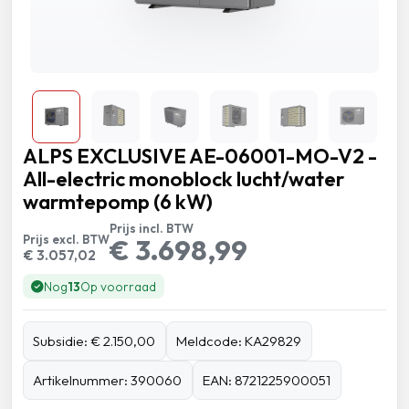
ALPS EXCLUSIVE AE-06001-MO-V2 -
All-electric monoblock lucht/water
warmtepomp (6 kW)
Prijs incl. BTW
Prijs excl. BTW
€ 3.698,99
€ 3.057,02
Nog
13
Op voorraad
Subsidie: € 2.150,00
Meldcode: KA29829
Artikelnummer: 390060
EAN: 8721225900051