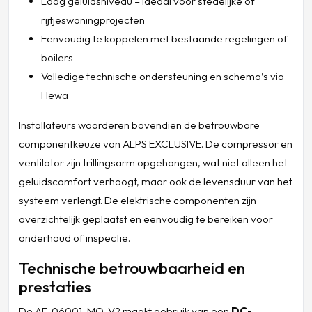
Laag geluidsniveau – ideaal voor stedelijke of
rijtjeswoningprojecten
Eenvoudig te koppelen met bestaande regelingen of
boilers
Volledige technische ondersteuning en schema’s via
Hewa
Installateurs waarderen bovendien de betrouwbare
componentkeuze van ALPS EXCLUSIVE. De compressor en
ventilator zijn trillingsarm opgehangen, wat niet alleen het
geluidscomfort verhoogt, maar ook de levensduur van het
systeem verlengt. De elektrische componenten zijn
overzichtelijk geplaatst en eenvoudig te bereiken voor
onderhoud of inspectie.
Technische betrouwbaarheid en
prestaties
De AE-06001-MO-V2 maakt gebruik van een
DC-